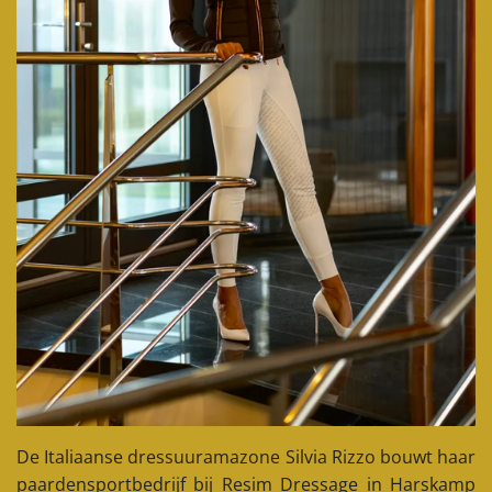
De Italiaanse dressuuramazone Silvia Rizzo bouwt haar
paardensportbedrijf bij Resim Dressage in Harskamp