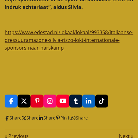
indruk achterlaat”, aldus Silvia.
https://www.edestad.nl/lokaal/lokaal/993358/italiaanse-
dressuuramazone-silvia-rizzo-lokt-internationale-
sponsors-naar-harskamp
F
X
P
I
Y
T
L
T
a
i
n
o
u
i
i
c
n
s
u
m
n
k
Share
Share
Share
Pin it
Share
e
t
t
T
b
k
T
b
e
a
u
l
e
o
o
r
g
b
r
d
k
«
Previous
Next
»